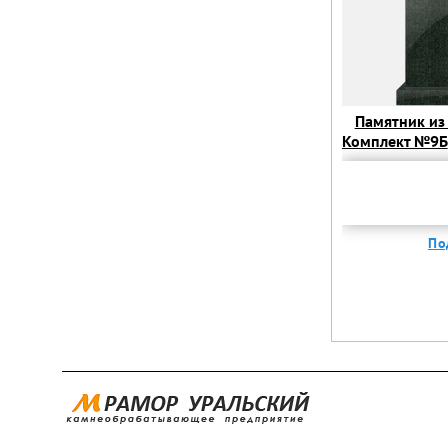
Памятник из 
Комплект №9Б
из гранита. 
№9
По