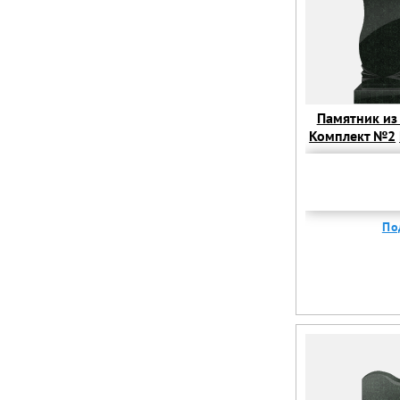
Памятник из 
Комплект №2
из гранита. К
По