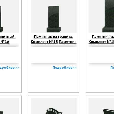
анитный.
Памятник из гранита.
Памятник из
т №1А
Комплект №1Б
Памятник
Комплект №1
анитный.
из гранита. Комплект
из гранита.
т №1А
№1Б
№1
дробнее>>
Подробнее>>
П