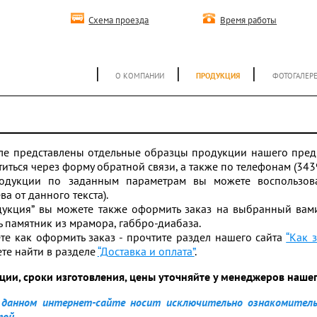
Схема проезда
Время работы
|
|
|
О КОМПАНИИ
ПРОДУКЦИЯ
ФОТОГАЛЕР
ле представлены отдельные образцы продукции нашего предп
иться через форму обратной связи, а также по телефонам (343
одукции по заданным параметрам вы можете воспользов
а от данного текста).
дукция” вы можете также оформить заказ на выбранный вами
ть памятник из мрамора, габбро-диабаза.
те как оформить заказ - прочтите раздел нашего сайта
“Как з
те найти в разделе
“Доставка и оплата”
.
ции, сроки изготовления, цены уточняйте у менеджеров наше
данном интернет-сайте носит исключительно ознакомитель
той.